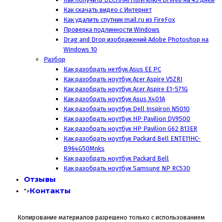
Как скачать видео с Интернет
Как удалить спутник mail.ru из FireFox
Проверка подлинности Windows
Drag and Drop изображений Adobe Photoshop на
Windows 10
Разбор
Как разобрать нетбук Asus EE PC
Как разобрать ноутбук Acer Aspire V5ZRI
Как разобрать ноутбук Acer Aspire E1-571G
Как разобрать ноутбук Asus X401A
Как разобрать ноутбук Dell Inspiron N5010
Как разобрать ноутбук HP Pavilion DV9500
Как разобрать ноутбук HP Pavilion G62 B13ER
Как разобрать ноутбук Packard Bell ENTE11HC-
B964G50Mnks
Как разобрать ноутбук Packard Bell
Как разобрать ноутбук Samsung NP RC530
Отзывы
Контакты
">
Копирование материалов разрешено только с использованием