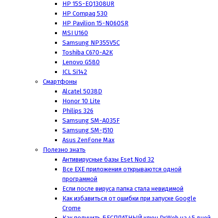
HP 15S-EQ1308UR
HP Compaq 530
HP Pavilion 15-N060SR
MSI U160
Samsung NP355V5C
Toshiba C670-A2K
Lenovo G580
ICL Si142
Смартфоны
Alcatel 5038D
Honor 10 Lite
Philips 326
Samsung SM-A035F
Samsung SM-J510
Asus ZenFone Max
Полезно знать
Антивирусные базы Eset Nod 32
Все EXE приложения открываются одной
программой
Если после вируса папка стала невидимой
Как избавиться от ошибки при запуске Google
Crome
Как получить БЕСПЛАТНЫЙ ключ DrWeb на 45 дней