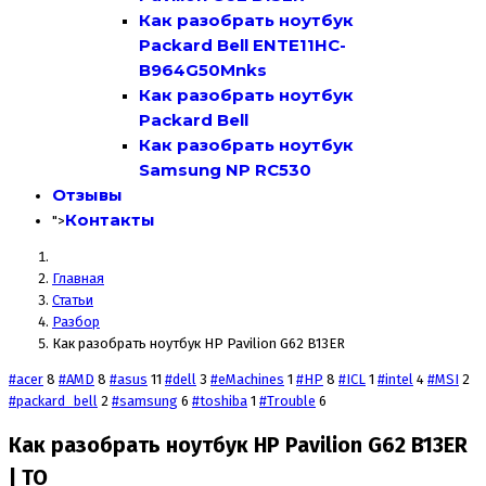
Как разобрать ноутбук
Packard Bell ENTE11HC-
B964G50Mnks
Как разобрать ноутбук
Packard Bell
Как разобрать ноутбук
Samsung NP RC530
Отзывы
Контакты
">
Главная
Статьи
Разбор
Как разобрать ноутбук HP Pavilion G62 B13ER
#acer
8
#AMD
8
#asus
11
#dell
3
#eMachines
1
#HP
8
#ICL
1
#intel
4
#MSI
2
#packard_bell
2
#samsung
6
#toshiba
1
#Trouble
6
Как разобрать ноутбук HP Pavilion G62 B13ER
| ТО