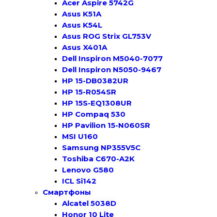
Acer Aspire 5742G
Asus K51A
Asus K54L
Asus ROG Strix GL753V
Asus X401A
Dell Inspiron M5040-7077
Dell Inspiron N5050-9467
HP 15-DB0382UR
HP 15-R054SR
HP 15S-EQ1308UR
HP Compaq 530
HP Pavilion 15-N060SR
MSI U160
Samsung NP355V5C
Toshiba C670-A2K
Lenovo G580
ICL Si142
Смартфоны
Alcatel 5038D
Honor 10 Lite