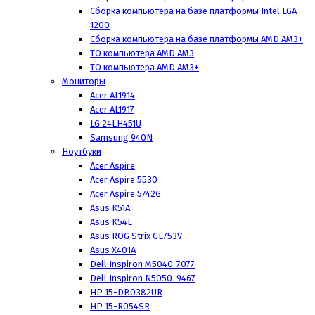
Сборка компьютера на базе платформы Intel LGA
1200
Сборка компьютера на базе платформы AMD AM3+
ТО компьютера AMD AM3
ТО компьютера AMD AM3+
Мониторы
Acer AL1914
Acer AL1917
LG 24LH451U
Samsung 940N
Ноутбуки
Acer Aspire
Acer Aspire 5530
Acer Aspire 5742G
Asus K51A
Asus K54L
Asus ROG Strix GL753V
Asus X401A
Dell Inspiron M5040-7077
Dell Inspiron N5050-9467
HP 15-DB0382UR
HP 15-R054SR