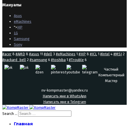
Мануалы
Asus
eMachines
">
HP
LG
Samsung
Sony
#acer
8
#AMD
8
#asus
11
#dell
3
#eMachines
1
#HP
8
#ICL
1
#intel
4
#MSI
2
#packard_bell
2
#samsung
6
#toshiba
1
#Trouble
6
Частный
Компьютерный
Мастер
nv-kompmaster@yandex.ru
Написать мне в WhatsApp
Написать мне в Telegram
Search ...
Главная