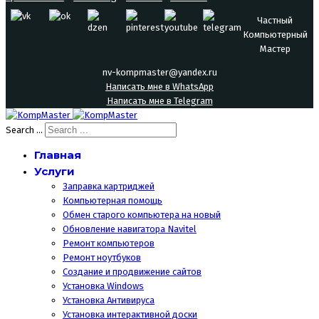
Частный
Компьютерный
Мастер
nv-kompmaster@yandex.ru
Написать мне в WhatsApp
Написать мне в Telegram
Search ...
Главная
Услуги
Заправка картриджей
Компьютерная помощь
Обмен старого компьютера на новый
Обновление навигатора Navitel
Ремонт компьютеров
Ремонт ноутбуков
Создание и продвижение сайтов
Установка Windows
Установка Антивируса
Установка интерактивной доски