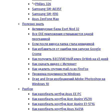
">
Philips 326
Samsung SM-A035F
Samsung SM-J510
Asus ZenFone Max
Полезно знать
Антивирусные базы Eset Nod 32
Все EXE приложения открываются одной
программой
Если после вируса папка стала невидимой
Как избавиться от ошибки при запуске Google
Crome
Как получить БЕСПЛАТНЫЙ ключ DrWeb на 45 дней
Как скачать видео с Интернет
Как удалить спутник mail.ru из FireFox
Проверка подлинности Windows
Drag and Drop изображений Adobe Photoshop на
Windows 10
Разбор
Как разобрать нетбук Asus EE PC
Как разобрать ноутбук Acer Aspire V5ZRI
Как разобрать ноутбук Acer Aspire E1-571G
Как разобрать ноутбук Asus X401A