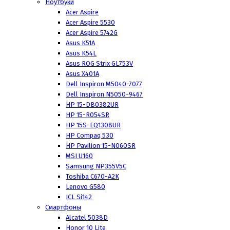
Ноутбуки
Acer Aspire
Acer Aspire 5530
Acer Aspire 5742G
Asus K51A
Asus K54L
Asus ROG Strix GL753V
Asus X401A
Dell Inspiron M5040-7077
Dell Inspiron N5050-9467
HP 15-DB0382UR
HP 15-R054SR
HP 15S-EQ1308UR
HP Compaq 530
HP Pavilion 15-N060SR
MSI U160
Samsung NP355V5C
Toshiba C670-A2K
Lenovo G580
ICL Si142
Смартфоны
Alcatel 5038D
Honor 10 Lite