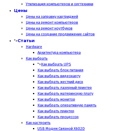
Утилизация компьютеров и оргтехники
Цены
Цены на заправку картриджей
Цены на ремонт компьютеров
Цены на ремонт ноутбуков
Цены на создание продвижение сайтов
Статьи
">
Hardware
Архитектура компьютера
Как выбрать
">
Как выбрать UPS
Как выбрать блок питания
Как выбрать видеокарту
Как выбрать жесткий диск
Как выбрать лазерный принтер
Как выбрать материнскую плату
Как выбрать монитор
Как выбрать оперативную память
Как выбрать принтер
Как выбрать процессор
Как настроить
USB Модем Связной X602D