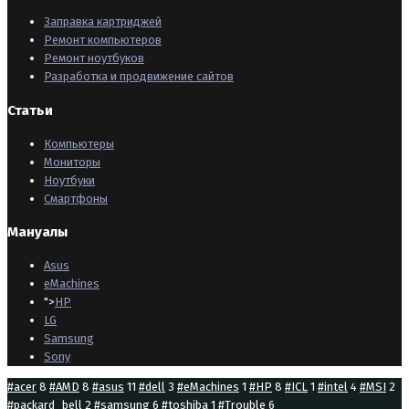
Заправка картриджей
Ремонт компьютеров
Ремонт ноутбуков
Разработка и продвижение сайтов
Статьи
Компьютеры
Мониторы
Ноутбуки
Смартфоны
Мануалы
Asus
eMachines
">
HP
LG
Samsung
Sony
#acer
8
#AMD
8
#asus
11
#dell
3
#eMachines
1
#HP
8
#ICL
1
#intel
4
#MSI
2
#packard_bell
2
#samsung
6
#toshiba
1
#Trouble
6