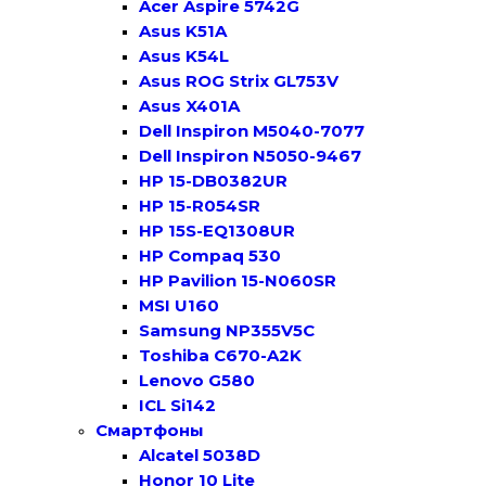
Acer Aspire 5742G
Asus K51A
Asus K54L
Asus ROG Strix GL753V
Asus X401A
Dell Inspiron M5040-7077
Dell Inspiron N5050-9467
HP 15-DB0382UR
HP 15-R054SR
HP 15S-EQ1308UR
HP Compaq 530
HP Pavilion 15-N060SR
MSI U160
Samsung NP355V5C
Toshiba C670-A2K
Lenovo G580
ICL Si142
Смартфоны
Alcatel 5038D
Honor 10 Lite